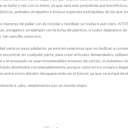
un baño y reír con tu bebé, ya que será más perjudicial que beneficioso,
ásticos, animales atrapados e incluso especies extinguidas de las que sol
s maneras de paliar con él, reciclar y reutilizar se traduce aún claro «S
as, pongamos un ejemplo con la bolsa de plástico, si todos dejáramos de 
ar, tan sencillo como eso.
edad sería un paso adelante, ya existen empresas que se dedican a convert
 encontrar en cualquier parte, para crear artículos demandados, utilizand
orte y el envasado se usan innumerables envases de cartón, si usáramos 
ciclado disminuiría considerablemente, porque como en los océanos llega
iven entre estos árboles desaparecerán en el futuro, ya que se estará des
llevémoslo a cabo, simplemente por un mundo mejor.