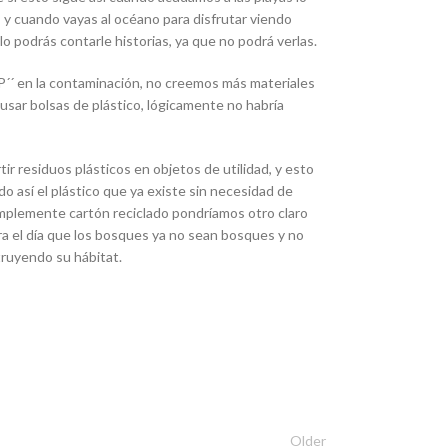
 y cuando vayas al océano para disfrutar viendo
o podrás contarle historias, ya que no podrá verlas.
TOP´´ en la contaminación, no creemos más materiales
usar bolsas de plástico, lógicamente no habría
ir residuos plásticos en objetos de utilidad, y esto
o así el plástico que ya existe sin necesidad de
simplemente cartón reciclado pondríamos otro claro
ra el día que los bosques ya no sean bosques y no
truyendo su hábitat.
Older