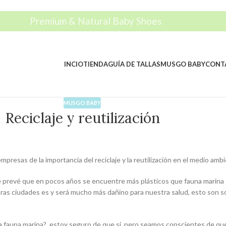
Premium & Natural Baby Shoes
INCIO
TIENDA
GUÍA DE TALLAS
MUSGO BABY
CONT
MUSGO BABY
Reciclaje y reutilización
presas de la importancia del reciclaje y la reutilización en el medio amb
se prevé que en pocos años se encuentre más plásticos que fauna marina
tras ciudades es y será mucho más dañino para nuestra salud, esto son so
de la fauna marina?, estoy seguro de que sí, pero seamos conscientes de qu