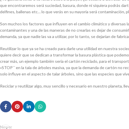
que encontraremos será suciedad, basura, donde ni siquiera podrás darte 
delfines, ballenas etc… lo que verás en su mayoría será contaminación, pl
Son muchos los factores que influyen en el cambio climático y diversas la
contaminantes y una de las maneras de no crearlas es dejar de consumirl
demanda, ya que nadie las va a utilizar, por lo tanto, se dejarían de fabric
Reutilizar lo que ya se ha creado para darle una utilidad en nuestra soci
quiere decir que se dedican a transformar la basura plástica que podemos
crear más, un ejemplo también sería el cartón reciclado, para el transp
«STOP´´ en la tala de árboles masiva, ya que la demanda de cartón no re
solo influye en el aspecto de talar árboles, sino que las especies que v
Reciclar y reutilizar algo, muy sencillo y necesario en nuestro planeta, 
Newer