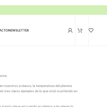
ACTO
NEWSLETTER
iente.
 en nuestros océanos, la temperatura del planeta
lo tres claros ejemplos de lo que está ocurriendo en
e si esto sigue así cuando acudamos a las playas lo